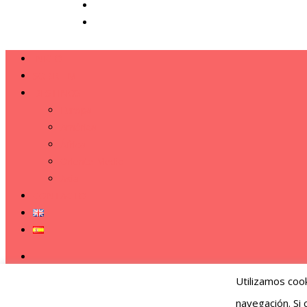
INICIO
SOBRE MI
DESTINOS
Europa
América
África
Oriente Medio
Asia
CONTACTO
Utilizamos cook
navegación. Si