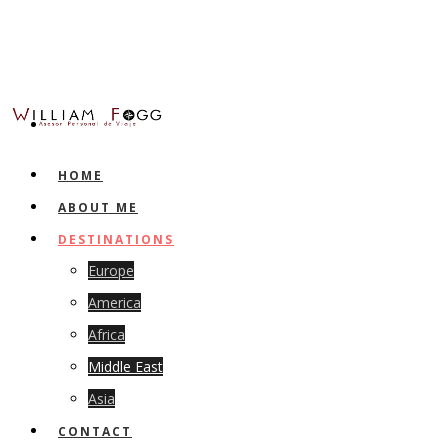
HOME
ABOUT ME
DESTINATIONS
Europe
America
Africa
Middle East
Asia
CONTACT