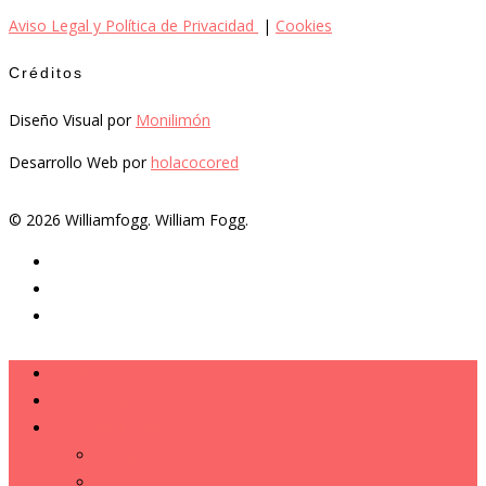
Aviso Legal y Política de Privacidad
|
Cookies
Créditos
Diseño Visual por
Monilimón
Desarrollo Web por
holacocored
© 2026 Williamfogg. William Fogg.
HOME
ABOUT ME
DESTINATIONS
Europe
America